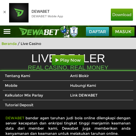
×
DEWABET
Download
DEWABET Mobile App
DAFTAR
MASUK
Beranda
/
Live Casino
LIVE DEALER
Play Now
REAL CASINO, REAL MONEY
Tentang Kami
Anti Blokir
Mobile
Hubungi Kami
Kalkulator Mix Parlay
Link DEWABET
Tutorial Deposit
DEWABET
bandar agen taruhan judi bola online dilengkapi dengan
server kecepatan dan enkripsi tingkat tinggi menjamin keamanan
data dari member kami, Dewabet juga memberikan anda
kenyamanan dan keamanan untuk melakukan taruhan online.